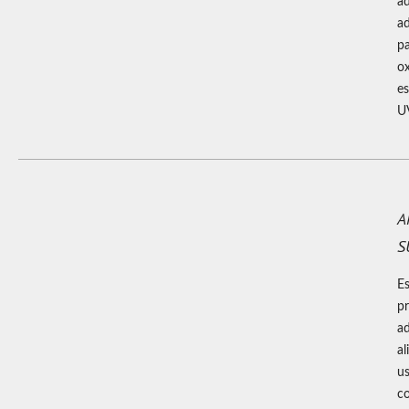
ad
a
pa
ox
es
UV
A
S
Es
pr
ad
al
u
co