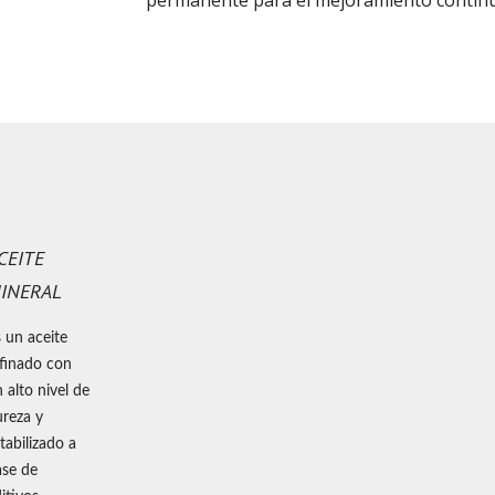
permanente para el mejoramiento contin
CEITE
INERAL
 un aceite
finado con
 alto nivel de
reza y
tabilizado a
ase de