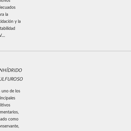
itivos
decuados
ra la
idación y la
tabilidad
....
NHÍDRIDO
ULFUROSO
 uno de los
incipales
itivos
imentarios,
sado como
nservante,