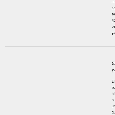
an
ac
sa
go
b
ga
B
D
El
so
hi
o 
u
qu