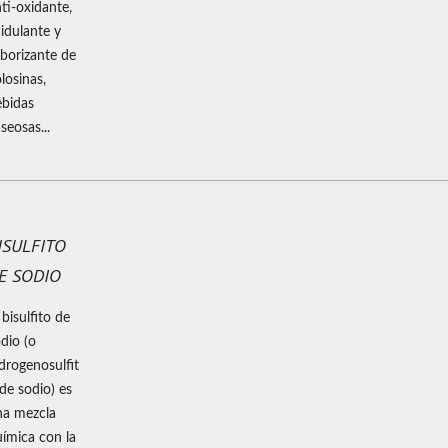
ti-oxidante,
idulante y
borizante de
losinas,
ebidas
seosas...
ISULFITO
E SODIO
 bisulfito de
dio (o
drogenosulfit
de sodio) es
na mezcla
ímica con la